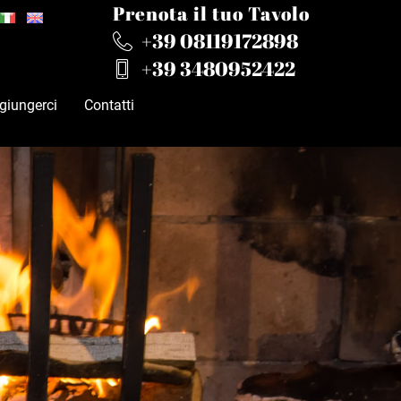
Prenota il tuo Tavolo
+39 08119172898
+39 3480952422
iungerci
Contatti