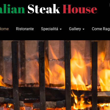
alian
Steak
House
Home
Ristorante
Specialitá
Gallery
Come Ragg